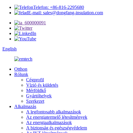
Telefon: +86-816-2295680
E-mail: sales@dongfang-insulation.com
English
Otthon
Rólunk
Cégprofil
Vízió és küldetés
Mérföldkő
Gyártóhelyek
Szerkezet
Alkalmazás
A legfontosabb alkalmazások
Az energiatermelő létesítmények
Az energiaalkalmazások
A biztonság és egészségvédelem