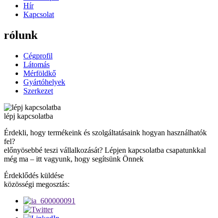
Hír
Kapcsolat
rólunk
Cégprofil
Látomás
Mérföldkő
Gyártóhelyek
Szerkezet
lépj kapcsolatba
Érdekli, hogy termékeink és szolgáltatásaink hogyan használhatók
fel?
előnyösebbé teszi vállalkozását? Lépjen kapcsolatba csapatunkkal
még ma – itt vagyunk, hogy segítsünk Önnek
Érdeklődés küldése
közösségi megosztás: