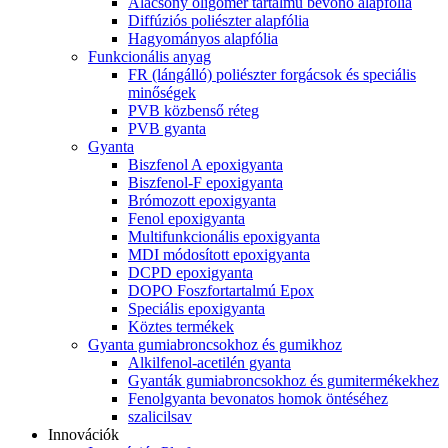
Alacsony oligomer tartalmú bevonó alapfólia
Diffúziós poliészter alapfólia
Hagyományos alapfólia
Funkcionális anyag
FR (lángálló) poliészter forgácsok és speciális
minőségek
PVB közbenső réteg
PVB gyanta
Gyanta
Biszfenol A epoxigyanta
Biszfenol-F epoxigyanta
Brómozott epoxigyanta
Fenol epoxigyanta
Multifunkcionális epoxigyanta
MDI módosított epoxigyanta
DCPD epoxigyanta
DOPO Foszfortartalmú Epox
Speciális epoxigyanta
Köztes termékek
Gyanta gumiabroncsokhoz és gumikhoz
Alkilfenol-acetilén gyanta
Gyanták gumiabroncsokhoz és gumitermékekhez
Fenolgyanta bevonatos homok öntéséhez
szalicilsav
Innovációk