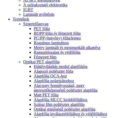
Az IKT létesítmények
A szórakoztató elektronika
IGBT
Laminált gyűjtősín
Termékek
Szigetelőanyag
PET fólia
BOPP fólia és fémezett fólia
PC/PP (öntvény) fólia/lemez
Rugalmas laminátum
Merev laminált és megmunkált alkatrész
Ragasztószalag és védőfólia
Fémezett film
Optikai PET alapfólia
Háttérvilágítás modul alapfóliája
Alapozó poliészter fólia
Alapfólia OCA-hoz
Alapfólia polarizátorhoz
Alacsony homályosságú, nagy
áteresztőképességű poliészter alapfólia
Matt PET fólia
Alapfólia MLCC kioldófóliához
Száraz film poliészter alapfólia
Optikai minőségű poliészter alapfólia
Alapfólia leválasztófóliához és védőfóliához