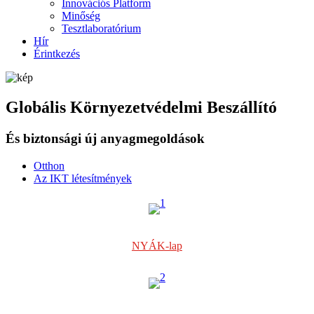
Innovációs Platform
Minőség
Tesztlaboratórium
Hír
Érintkezés
Globális Környezetvédelmi Beszállító
És biztonsági új anyagmegoldások
Otthon
Az IKT létesítmények
NYÁK-lap