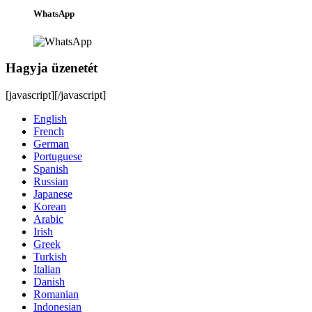
WhatsApp
Hagyja üzenetét
[javascript]
[/javascript]
English
French
German
Portuguese
Spanish
Russian
Japanese
Korean
Arabic
Irish
Greek
Turkish
Italian
Danish
Romanian
Indonesian