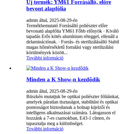
Új termék: YM61 Forrásálló, előre
bevont alapfólia
admin által, 2025-08-29-én
Termékbemutató Forrásálló poliészter előre
bevonatú alapfólia YM61 Főbb előnyök · Kiváló
tapadás Erős kötés alumínium réteggel, ellenáll a
delaminációnak. · Forrás- és sterilizálásálló Stabil
magas hőmérsékletű forralási vagy sterilizálási
körülmények között...
További információ
Minden a K Show-n kezdődik
admin által, 2025-08-29-én
Büszkén mutatjuk be optikai poliészter fóliáinkat,
amelyek páratlan tisztaságot, stabilitást és optikai
pontosságot biztosítanak a holnap kijelzői és
intelligens alkalmazásai számára. Látogasson el
hozzánk a 7-es csarnokban, E43-1 címen, és
tapasztalja meg a különbséget.
További információ