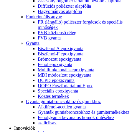
Alacsony oligomer tartalmú bevonó alapfólia
Diffúziós poliészter alapfólia
Hagyományos alapfólia
Funkcionális anyag
FR (lángálló) poliészter forgácsok és speciális
minőségek
PVB közbenső réteg
PVB gyanta
Gyanta
Biszfenol A epoxigyanta
Biszfenol-F epoxigyanta
Brómozott epoxigyanta
Fenol epoxigyanta
Multifunkcionális epoxigyanta
MDI módosított epoxigyanta
DCPD epoxigyanta
DOPO Foszfortartalmú Epox
Speciális epoxigyanta
Köztes termékek
Gyanta gumiabroncsokhoz és gumikhoz
Alkilfenol-acetilén gyanta
Gyanták gumiabroncsokhoz és gumitermékekhez
Fenolgyanta bevonatos homok öntéséhez
szalicilsav
Innovációk