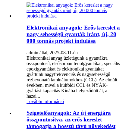
Elektronikai anyagok: Erős kereslet a
nagy sebességű gyanták iránt, új, 20
000 tonnás projekt indulása
admin által, 2025-08-11-én
Elektronikai anyag üzletágunk a gyantákra
összpontosít, elsősorban fenolgyantákat, speciális
epoxigyantákat és elektronikai gyantákat
gyártunk nagyfrekvenciás és nagysebességű
rézbevonatú laminátumokhoz (CCL). Az elmúlt
években, mivel a külföldi CCL és NYÁK-
gyártási kapacitás Kínába helyeződött át, a
hazai...
További információ
Szigetelőanyagok: Az új energiára
összpontosítva, az erős kereslet
támogatja a hosszú távú növekedést