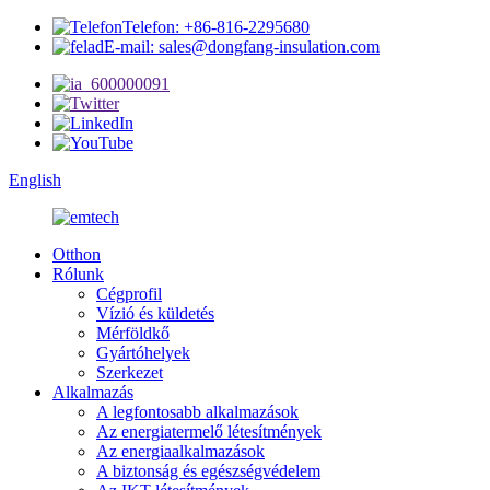
Telefon: +86-816-2295680
E-mail: sales@dongfang-insulation.com
English
Otthon
Rólunk
Cégprofil
Vízió és küldetés
Mérföldkő
Gyártóhelyek
Szerkezet
Alkalmazás
A legfontosabb alkalmazások
Az energiatermelő létesítmények
Az energiaalkalmazások
A biztonság és egészségvédelem