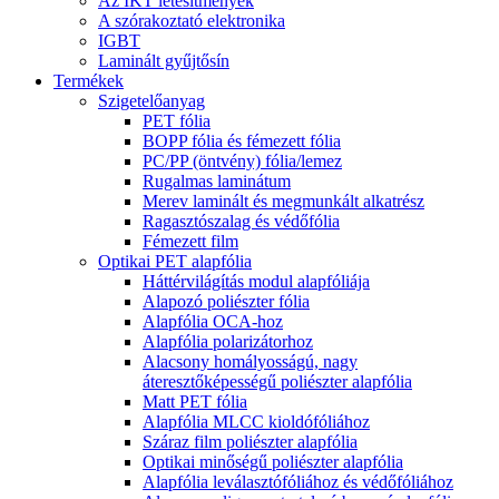
Az IKT létesítmények
A szórakoztató elektronika
IGBT
Laminált gyűjtősín
Termékek
Szigetelőanyag
PET fólia
BOPP fólia és fémezett fólia
PC/PP (öntvény) fólia/lemez
Rugalmas laminátum
Merev laminált és megmunkált alkatrész
Ragasztószalag és védőfólia
Fémezett film
Optikai PET alapfólia
Háttérvilágítás modul alapfóliája
Alapozó poliészter fólia
Alapfólia OCA-hoz
Alapfólia polarizátorhoz
Alacsony homályosságú, nagy
áteresztőképességű poliészter alapfólia
Matt PET fólia
Alapfólia MLCC kioldófóliához
Száraz film poliészter alapfólia
Optikai minőségű poliészter alapfólia
Alapfólia leválasztófóliához és védőfóliához