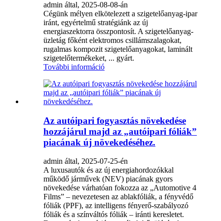
admin által, 2025-08-08-án
Cégünk mélyen elkötelezett a szigetelőanyag-ipar
iránt, egyértelmű stratégiánk az új
energiaszektorra összpontosít. A szigetelőanyag-
üzletág főként elektromos csillámszalagokat,
rugalmas kompozit szigetelőanyagokat, laminált
szigetelőtermékeket, ... gyárt.
További információ
Az autóipari fogyasztás növekedése
hozzájárul majd az „autóipari fóliák”
piacának új növekedéséhez.
admin által, 2025-07-25-én
A luxusautók és az új energiahordozókkal
működő járművek (NEV) piacának gyors
növekedése várhatóan fokozza az „Automotive 4
Films” – nevezetesen az ablakfóliák, a fényvédő
fóliák (PPF), az intelligens fényerő-szabályozó
fóliák és a színváltós fóliák – iránti keresletet.