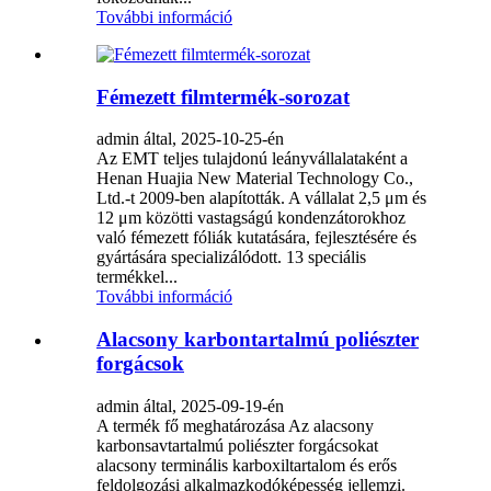
További információ
Fémezett filmtermék-sorozat
admin által, 2025-10-25-én
Az EMT teljes tulajdonú leányvállalataként a
Henan Huajia New Material Technology Co.,
Ltd.-t 2009-ben alapították. A vállalat 2,5 μm és
12 μm közötti vastagságú kondenzátorokhoz
való fémezett fóliák kutatására, fejlesztésére és
gyártására specializálódott. 13 speciális
termékkel...
További információ
Alacsony karbontartalmú poliészter
forgácsok
admin által, 2025-09-19-én
A termék fő meghatározása Az alacsony
karbonsavtartalmú poliészter forgácsokat
alacsony terminális karboxiltartalom és erős
feldolgozási alkalmazkodóképesség jellemzi.