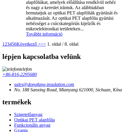
alapfóliákat, amelyek előállítása rendkívül nehéz
és nagy a kereslet irántuk. Az alábbiakban
bemutatjuk az optikai PET alapfóliák gyártását és
alkalmazását. Az optikai PET alapfólia gyártási
nehézségei a csúcskategóriás kijelzők és
mikroelektronikai területeken...
További információ
1
2
3
4
5
6
Következő >
>>
1. oldal / 8. oldal
lépjen kapcsolatba velünk
telefon
+86-816-2295680
sales@dongfang-insulation.com
No. 188 Sanxing Road, Mianyang 621000, Sichuan, Kína
termékek
Szigetelőanyag
Optikai PET alapfólia
Funkcionális anyag
Gyanta