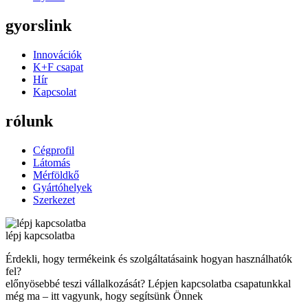
gyorslink
Innovációk
K+F csapat
Hír
Kapcsolat
rólunk
Cégprofil
Látomás
Mérföldkő
Gyártóhelyek
Szerkezet
lépj kapcsolatba
Érdekli, hogy termékeink és szolgáltatásaink hogyan használhatók
fel?
előnyösebbé teszi vállalkozását? Lépjen kapcsolatba csapatunkkal
még ma – itt vagyunk, hogy segítsünk Önnek