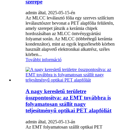
szerepe
admin által, 2025-05-15-én
Az MLCC leválasztó fólia egy szerves szilícium
leválasztószer bevonat a PET alapfólia felületén,
amely szerepet játszik a kerámia chipek
hordozásában az MLCC öntvénygyártási
folyamat során. Az MLCC (többrétegű kerámia
kondenzátor), mint az egyik legszélesebb körben
használt alapvető elektronikai alkatrész, széles
körben...
További információ
A nagy keresletű területre
összpontosítva: az EMT továbbra is
folyamatosan szállít nagy
teljesítményű optikai PET alapfóliát
admin által, 2025-05-13-án
Az EMT folyamatosan szállít optikai PET