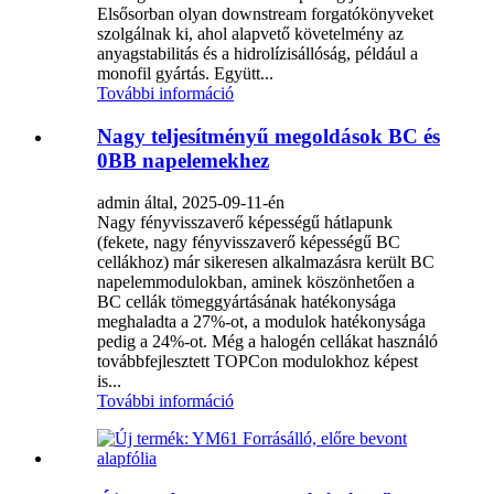
Elsősorban olyan downstream forgatókönyveket
szolgálnak ki, ahol alapvető követelmény az
anyagstabilitás és a hidrolízisállóság, például a
monofil gyártás. Együtt...
További információ
Nagy teljesítményű megoldások BC és
0BB napelemekhez
admin által, 2025-09-11-én
Nagy fényvisszaverő képességű hátlapunk
(fekete, nagy fényvisszaverő képességű BC
cellákhoz) már sikeresen alkalmazásra került BC
napelemmodulokban, aminek köszönhetően a
BC cellák tömeggyártásának hatékonysága
meghaladta a 27%-ot, a modulok hatékonysága
pedig a 24%-ot. Még a halogén cellákat használó
továbbfejlesztett TOPCon modulokhoz képest
is...
További információ