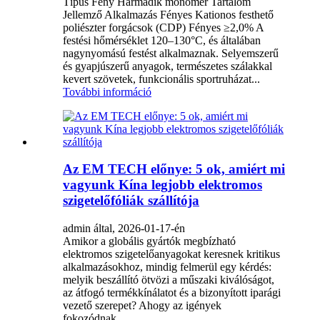
Típus Fény Harmadik monomer Tartalom
Jellemző Alkalmazás Fényes Kationos festhető
poliészter forgácsok (CDP) Fényes ≥2,0% A
festési hőmérséklet 120–130°C, és általában
nagynyomású festést alkalmaznak. Selyemszerű
és gyapjúszerű anyagok, természetes szálakkal
kevert szövetek, funkcionális sportruházat...
További információ
Az EM TECH előnye: 5 ok, amiért mi
vagyunk Kína legjobb elektromos
szigetelőfóliák szállítója
admin által, 2026-01-17-én
Amikor a globális gyártók megbízható
elektromos szigetelőanyagokat keresnek kritikus
alkalmazásokhoz, mindig felmerül egy kérdés:
melyik beszállító ötvözi a műszaki kiválóságot,
az átfogó termékkínálatot és a bizonyított iparági
vezető szerepet? Ahogy az igények
fokozódnak...