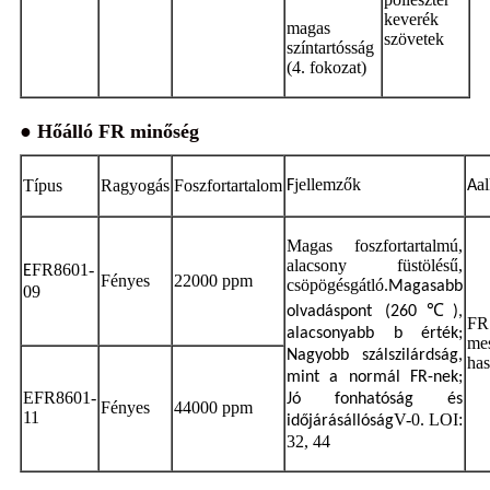
keverék
magas
szövetek
színtartósság
(4. fokozat)
● Hőálló FR minőség
jellemzők
a
Típus
Ragyogás
Foszfortartalom
F
A
Magas foszfortartalmú,
alacsony füstölésű,
FR8601-
E
Fényes
22000 ppm
csöpögésgátló.
Magasabb
09
℃
olvadáspont (260
),
FR
alacsonyabb b érték;
mes
Nagyobb szálszilárdság,
has
mint a normál FR-nek;
EFR8601-
Jó fonhatóság és
Fényes
44000 ppm
11
V-0. LOI:
időjárásállóság
32, 44