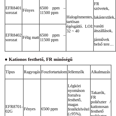
FR
EFR8401
6500 ppm –
szövetek,
Fényes
sorozat
11500 ppm
Halogénmentes,
lakástextilek,
tartósan
vasúti
égésgátló. LOI:
átszállások,
32 ~ 40
EFR8402
6500 ppm –
Félig matt
járművek
sorozat
11500 ppm
belső tere…
● Kationos festhető, FR minőségű
Típus
Ragyogás
Foszfortartalom
Jellemzők
Alkalmazás
Légköri
nyomáson
Takarók,
forralva
FR
festhető,
poliészter /
magas
EFR8701-
kationosan
Fényes
6500 ppm
festékfelvétel
02G
festhető
(≥95%),
poliészter