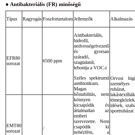
● Antibakteriális (FR) minőségű
Típus
Ragyogás
Foszfortartalom
Jellemzők
Alkalmazás
Antibakteriális,
hidrofil,
nedvességelvezető
és gyorsan
száradó,
EFR80
6500 ppm
szagtalanít,
sorozat
lebontja a VOC-t
Széles spektrumú
Orvosi higi
antibiotikum.
személyes
Magas
ruházat,
hőstabilitás, nem
lakástextíliák
könnyen
tömegközlek
kicsapódik és
ülések, szaba
ártalmatlan az
sportruházat 
emberi
szervezetre. Nem
EMT80
csapódik ki
/
sorozat
nehézfém, a