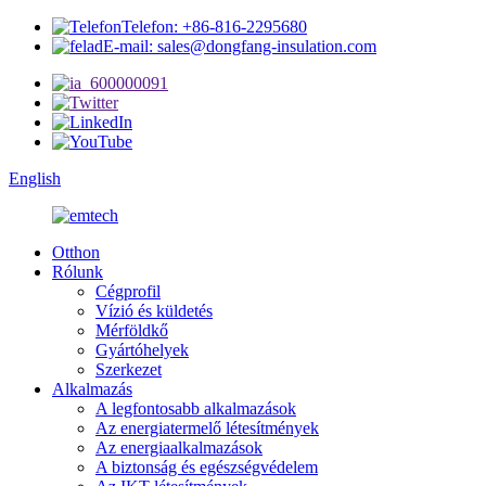
Telefon: +86-816-2295680
E-mail: sales@dongfang-insulation.com
English
Otthon
Rólunk
Cégprofil
Vízió és küldetés
Mérföldkő
Gyártóhelyek
Szerkezet
Alkalmazás
A legfontosabb alkalmazások
Az energiatermelő létesítmények
Az energiaalkalmazások
A biztonság és egészségvédelem