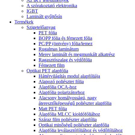
Az IKT létesítmények
A szórakoztató elektronika
IGBT
Laminált gyűjtősín
Termékek
Szigetelőanyag
PET fólia
BOPP fólia és fémezett fólia
PC/PP (öntvény) fólia/lemez
Rugalmas laminátum
Merev laminált és megmunkált alkatrész
Ragasztószalag és védőfólia
Fémezett film
Optikai PET alapfólia
Háttérvilágítás modul alapfóliája
Alapozó poliészter fólia
Alapfólia OCA-hoz
Alapfólia polarizátorhoz
Alacsony homályosságú, nagy
áteresztőképességű poliészter alapfólia
Matt PET fólia
Alapfólia MLCC kioldófóliához
Száraz film poliészter alapfólia
Optikai minőségű poliészter alapfólia
Alapfólia leválasztófóliához és védőfóliához