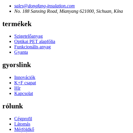
sales@dongfang-insulation.com
No. 188 Sanxing Road, Mianyang 621000, Sichuan, Kína
termékek
Szigetelőanyag
Optikai PET alapfólia
Funkcionális anyag
Gyanta
gyorslink
Innovációk
K+F csapat
Hír
Kapcsolat
rólunk
Cégprofil
Látomás
Mérföldkő