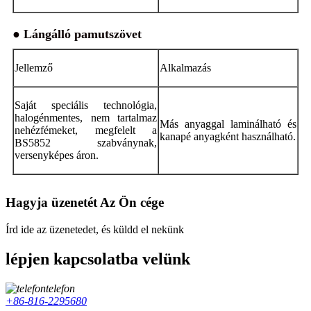
● Lángálló pamutszövet
Jellemző
Alkalmazás
Saját speciális technológia,
halogénmentes, nem tartalmaz
Más anyaggal laminálható és
nehézfémeket, megfelelt a
kanapé anyagként használható.
BS5852 szabványnak,
versenyképes áron.
Hagyja üzenetét Az Ön cége
Írd ide az üzenetedet, és küldd el nekünk
lépjen kapcsolatba velünk
telefon
+86-816-2295680