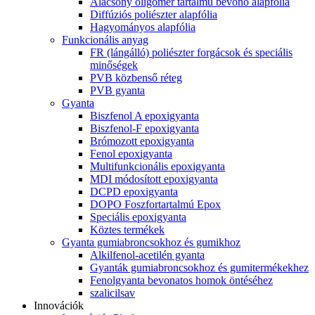
Alacsony oligomer tartalmú bevonó alapfólia
Diffúziós poliészter alapfólia
Hagyományos alapfólia
Funkcionális anyag
FR (lángálló) poliészter forgácsok és speciális
minőségek
PVB közbenső réteg
PVB gyanta
Gyanta
Biszfenol A epoxigyanta
Biszfenol-F epoxigyanta
Brómozott epoxigyanta
Fenol epoxigyanta
Multifunkcionális epoxigyanta
MDI módosított epoxigyanta
DCPD epoxigyanta
DOPO Foszfortartalmú Epox
Speciális epoxigyanta
Köztes termékek
Gyanta gumiabroncsokhoz és gumikhoz
Alkilfenol-acetilén gyanta
Gyanták gumiabroncsokhoz és gumitermékekhez
Fenolgyanta bevonatos homok öntéséhez
szalicilsav
Innovációk