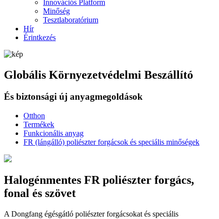
Innovációs Platform
Minőség
Tesztlaboratórium
Hír
Érintkezés
Globális Környezetvédelmi Beszállító
És biztonsági új anyagmegoldások
Otthon
Termékek
Funkcionális anyag
FR (lángálló) poliészter forgácsok és speciális minőségek
Halogénmentes FR poliészter forgács,
fonal és szövet
A Dongfang égésgátló poliészter forgácsokat és speciális