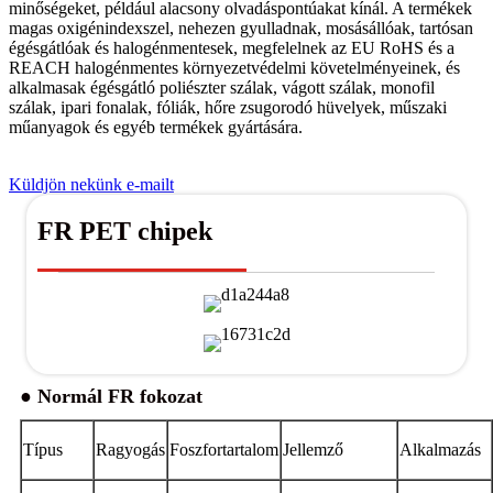
minőségeket, például alacsony olvadáspontúakat kínál. A termékek
magas oxigénindexszel, nehezen gyulladnak, mosásállóak, tartósan
égésgátlóak és halogénmentesek, megfelelnek az EU RoHS és a
REACH halogénmentes környezetvédelmi követelményeinek, és
alkalmasak égésgátló poliészter szálak, vágott szálak, monofil
szálak, ipari fonalak, fóliák, hőre zsugorodó hüvelyek, műszaki
műanyagok és egyéb termékek gyártására.
Küldjön nekünk e-mailt
FR PET chipek
● Normál FR fokozat
Típus
Ragyogás
Foszfortartalom
Jellemző
Alkalmazás