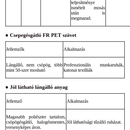
teljesítménye
ismételt mosás
után is
megmarad.
● Csepegésgátló FR PET szövet
Jellemzők
Alkalmazás
Lángálló, nem csöpög, több
Professzionális munkaruhák,
mint 50-szer mosható
katonai textíliák
● Jól látható lángálló anyag
Jellemző
Alkalmazás
Magasabb poliészter tartalom,
csöpögésgátló, halogénmentes,
Jól láthatósági tűzálló ruházat.
versenyképes áron.