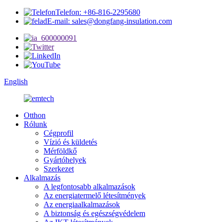
Telefon: +86-816-2295680
E-mail: sales@dongfang-insulation.com
English
Otthon
Rólunk
Cégprofil
Vízió és küldetés
Mérföldkő
Gyártóhelyek
Szerkezet
Alkalmazás
A legfontosabb alkalmazások
Az energiatermelő létesítmények
Az energiaalkalmazások
A biztonság és egészségvédelem