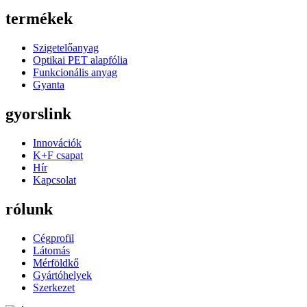
termékek
Szigetelőanyag
Optikai PET alapfólia
Funkcionális anyag
Gyanta
gyorslink
Innovációk
K+F csapat
Hír
Kapcsolat
rólunk
Cégprofil
Látomás
Mérföldkő
Gyártóhelyek
Szerkezet