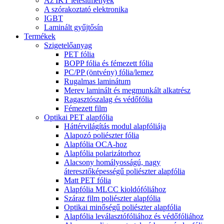
Az IKT létesítmények
A szórakoztató elektronika
IGBT
Laminált gyűjtősín
Termékek
Szigetelőanyag
PET fólia
BOPP fólia és fémezett fólia
PC/PP (öntvény) fólia/lemez
Rugalmas laminátum
Merev laminált és megmunkált alkatrész
Ragasztószalag és védőfólia
Fémezett film
Optikai PET alapfólia
Háttérvilágítás modul alapfóliája
Alapozó poliészter fólia
Alapfólia OCA-hoz
Alapfólia polarizátorhoz
Alacsony homályosságú, nagy
áteresztőképességű poliészter alapfólia
Matt PET fólia
Alapfólia MLCC kioldófóliához
Száraz film poliészter alapfólia
Optikai minőségű poliészter alapfólia
Alapfólia leválasztófóliához és védőfóliához