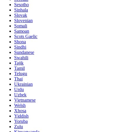
Sesotho
Sinhala
Slovak
Slovenian
Somali
Samoan
Scots Gaelic
Shona
Sindhi
Sundanese
Swahili
Tajik
Tamil
Telugu
Thai
Ukrainian
Urdu
Uzbek
Vietnamese
Welsh
Xhosa
Yiddish
Yoruba
Zulu
Kinyarwanda