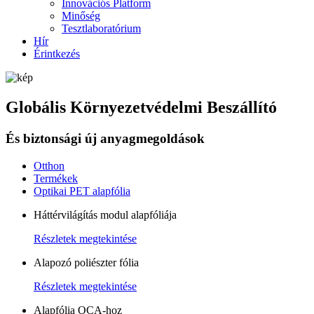
Innovációs Platform
Minőség
Tesztlaboratórium
Hír
Érintkezés
Globális Környezetvédelmi Beszállító
És biztonsági új anyagmegoldások
Otthon
Termékek
Optikai PET alapfólia
Háttérvilágítás modul alapfóliája
Részletek megtekintése
Alapozó poliészter fólia
Részletek megtekintése
Alapfólia OCA-hoz