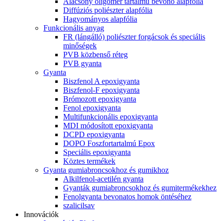
Alacsony oligomer tartalmú bevonó alapfólia
Diffúziós poliészter alapfólia
Hagyományos alapfólia
Funkcionális anyag
FR (lángálló) poliészter forgácsok és speciális
minőségek
PVB közbenső réteg
PVB gyanta
Gyanta
Biszfenol A epoxigyanta
Biszfenol-F epoxigyanta
Brómozott epoxigyanta
Fenol epoxigyanta
Multifunkcionális epoxigyanta
MDI módosított epoxigyanta
DCPD epoxigyanta
DOPO Foszfortartalmú Epox
Speciális epoxigyanta
Köztes termékek
Gyanta gumiabroncsokhoz és gumikhoz
Alkilfenol-acetilén gyanta
Gyanták gumiabroncsokhoz és gumitermékekhez
Fenolgyanta bevonatos homok öntéséhez
szalicilsav
Innovációk