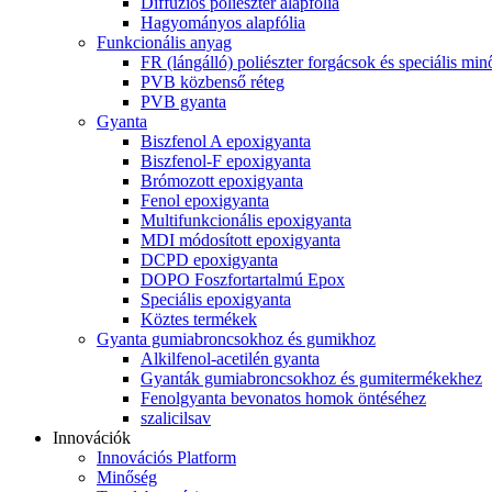
Diffúziós poliészter alapfólia
Hagyományos alapfólia
Funkcionális anyag
FR (lángálló) poliészter forgácsok és speciális mi
PVB közbenső réteg
PVB gyanta
Gyanta
Biszfenol A epoxigyanta
Biszfenol-F epoxigyanta
Brómozott epoxigyanta
Fenol epoxigyanta
Multifunkcionális epoxigyanta
MDI módosított epoxigyanta
DCPD epoxigyanta
DOPO Foszfortartalmú Epox
Speciális epoxigyanta
Köztes termékek
Gyanta gumiabroncsokhoz és gumikhoz
Alkilfenol-acetilén gyanta
Gyanták gumiabroncsokhoz és gumitermékekhez
Fenolgyanta bevonatos homok öntéséhez
szalicilsav
Innovációk
Innovációs Platform
Minőség