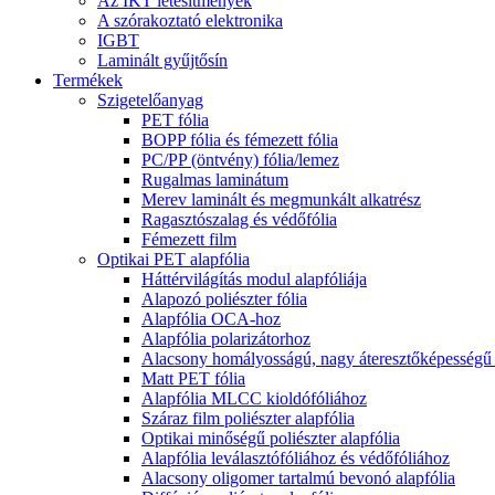
Az IKT létesítmények
A szórakoztató elektronika
IGBT
Laminált gyűjtősín
Termékek
Szigetelőanyag
PET fólia
BOPP fólia és fémezett fólia
PC/PP (öntvény) fólia/lemez
Rugalmas laminátum
Merev laminált és megmunkált alkatrész
Ragasztószalag és védőfólia
Fémezett film
Optikai PET alapfólia
Háttérvilágítás modul alapfóliája
Alapozó poliészter fólia
Alapfólia OCA-hoz
Alapfólia polarizátorhoz
Alacsony homályosságú, nagy áteresztőképességű p
Matt PET fólia
Alapfólia MLCC kioldófóliához
Száraz film poliészter alapfólia
Optikai minőségű poliészter alapfólia
Alapfólia leválasztófóliához és védőfóliához
Alacsony oligomer tartalmú bevonó alapfólia