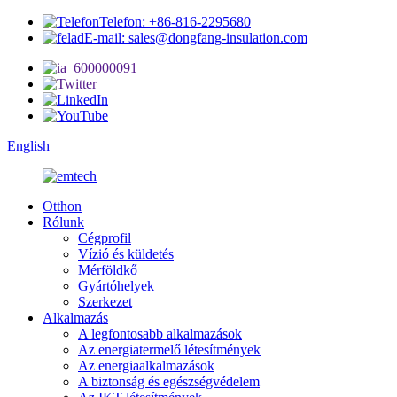
Telefon: +86-816-2295680
E-mail: sales@dongfang-insulation.com
English
Otthon
Rólunk
Cégprofil
Vízió és küldetés
Mérföldkő
Gyártóhelyek
Szerkezet
Alkalmazás
A legfontosabb alkalmazások
Az energiatermelő létesítmények
Az energiaalkalmazások
A biztonság és egészségvédelem