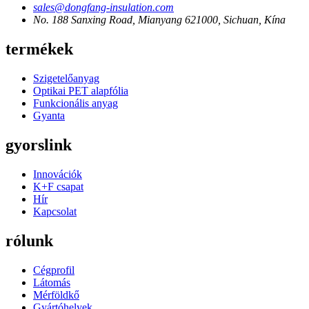
sales@dongfang-insulation.com
No. 188 Sanxing Road, Mianyang 621000, Sichuan, Kína
termékek
Szigetelőanyag
Optikai PET alapfólia
Funkcionális anyag
Gyanta
gyorslink
Innovációk
K+F csapat
Hír
Kapcsolat
rólunk
Cégprofil
Látomás
Mérföldkő
Gyártóhelyek