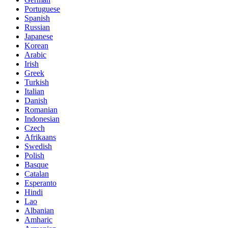
Portuguese
Spanish
Russian
Japanese
Korean
Arabic
Irish
Greek
Turkish
Italian
Danish
Romanian
Indonesian
Czech
Afrikaans
Swedish
Polish
Basque
Catalan
Esperanto
Hindi
Lao
Albanian
Amharic